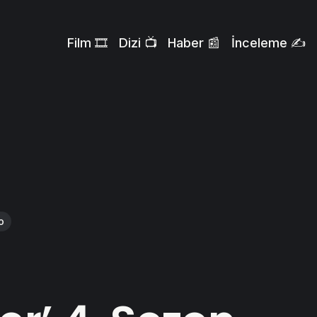
Film 🎞️
Dizi 📺
Haber 📰
İnceleme ✍️
o