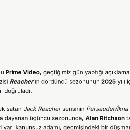
mu
Prime Video
, geçtiğimiz gün yaptığı açıklama
zisi
Reacher
’ın dördüncü sezonunun
2025
yılı 
ı doğruladı.
çok satan
Jack Reacher
serisinin
Persauder/İkna 
ına dayanan üçüncü sezonunda,
Alan Ritchson
t
iri yarı kanunsuz adamı, geçmişindeki bir düşma