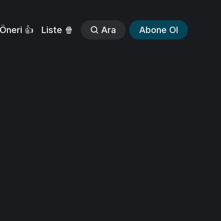
Öneri 👍
Liste 🍿
Ara
Abone Ol