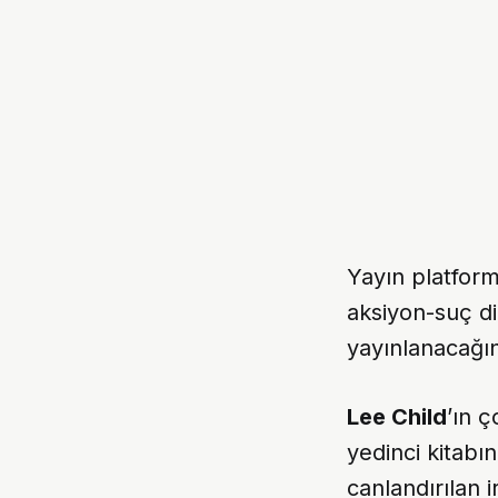
Yayın platfor
aksiyon-suç di
yayınlanacağın
Lee Child
’ın 
yedinci kitab
canlandırılan 