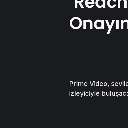
‘Reach
Onayın
Prime Video, sevil
izleyiciyle buluşac