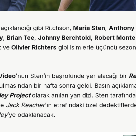
çıklandığı gibi Ritchson,
Maria Sten
,
Anthony 
y
,
Brian Tee
,
Johnny Berchtold
,
Robert Monte
t
ve
Olivier Richters
gibi isimlerle üçüncü sezond
Video
’nun Sten’in başrolünde yer alacağı bir
Re
rulmasından bir hafta sonra geldi. Basın açıkla
ley Project
olarak anılan yan dizi, Sten tarafınd
ve
Jack Reacher
’ın etrafındaki özel dedektiflerd
ley
’ye odaklanacak.