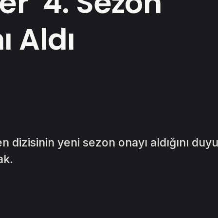
er’ 4. Sezon
ı Aldı
en dizisinin yeni sezon onayı aldığını duy
ak.