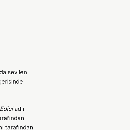
da sevilen
içerisinde
Edici
adlı
arafından
nı tarafından