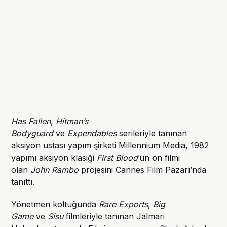
Has Fallen
,
Hitman’s
Bodyguard
ve
Expendables
serileriyle tanınan
aksiyon ustası yapım şirketi Millennium Media, 1982
yapımı aksiyon klasiği
First Blood
’un ön filmi
olan
John Rambo
projesini Cannes Film Pazarı’nda
tanıttı.
Yönetmen koltuğunda
Rare Exports
,
Big
Game
ve
Sisu
filmleriyle tanınan Jalmari