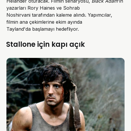
Helander oturacak. Filmin senaryosu,
Black Adam
’ın
yazarları Rory Haines ve Sohrab
Noshirvani tarafından kaleme alındı. Yapımcılar,
filmin ana çekimlerine ekim ayında
Tayland'da başlamayı hedefliyor.
Stallone için kapı açık