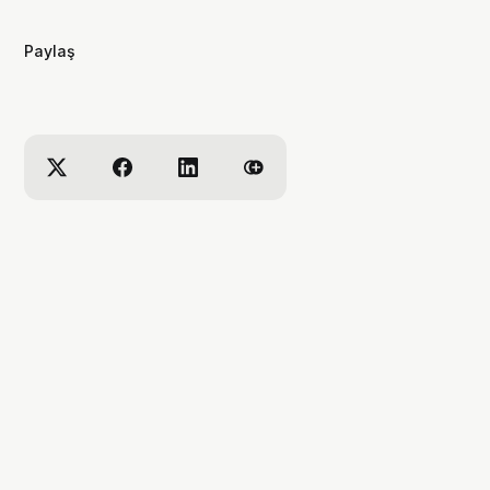
videolar yapıyorum. ben bu videoları
yaparken çok eğleniyorum, eğer siz
Paylaş
de bana eşlik etmek isterseniz,
kanalımı takip edebilirsiniz :)