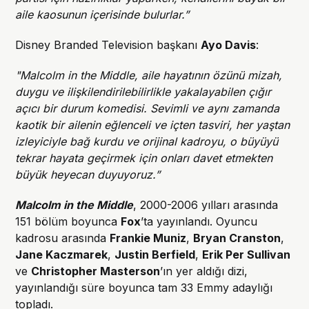
aile kaosunun içerisinde bulurlar.”
Disney Branded Television başkanı
Ayo Davis
:
"Malcolm in the Middle, aile hayatının özünü mizah,
duygu ve ilişkilendirilebilirlikle yakalayabilen çığır
açıcı bir durum komedisi. Sevimli ve aynı zamanda
kaotik bir ailenin eğlenceli ve içten tasviri, her yaştan
izleyiciyle bağ kurdu ve orijinal kadroyu, o büyüyü
tekrar hayata geçirmek için onları davet etmekten
büyük heyecan duyuyoruz.”
Malcolm in the Middle
, 2000-2006 yılları arasında
151 bölüm boyunca
Fox
’ta yayınlandı. Oyuncu
kadrosu arasında
Frankie Muniz
,
Bryan Cranston
,
Jane Kaczmarek
,
Justin Berfield
,
Erik Per Sullivan
ve
Christopher Masterson
’ın yer aldığı dizi,
yayınlandığı süre boyunca tam 33 Emmy adaylığı
topladı.