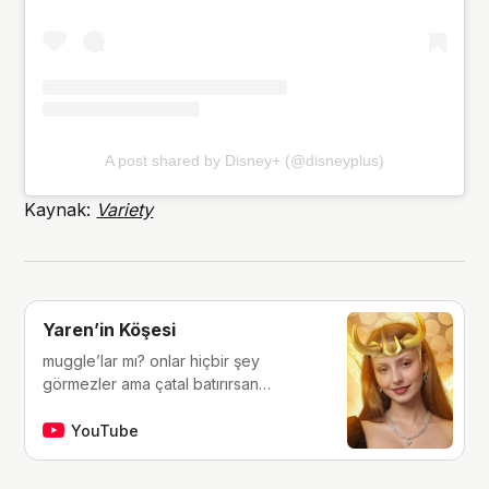
A post shared by Disney+ (@disneyplus)
Kaynak:
Variety
Yaren’in Köşesi
muggle’lar mı? onlar hiçbir şey
görmezler ama çatal batırırsan
hissederler. merhaba, ben Yaren.
çocukluğumdan beri tutkunu olduğum
YouTube
fantastik dünyalara, filmlere, kitaplara,
dizilere ve çizgi romanlara dair