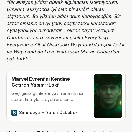
“Bir aksiyon yıldızı olarak algılanmak istemiyorum.
Umarım 'aksiyonda iyi olan bir aktör' olarak
algılanırım. Bu yüzden adım adım ilerleyeceğim. Bir
aktör olmanın en iyi yanı, çeşitli farklı karakterleri
oynayabiliyor olmanızdır. Loki’de hayat verdiğim
Ouroboros’u çok seviyorum çünkü Everything
Everywhere All at Once’daki Waymond’dan çok farklı
ve Waymond da Love Hurts’deki Marvin Gable’dan
çok farklı.”
Marvel Evreni’ni Kendine
Getiren Yapım: ‘Loki’
Geçtiğimiz günlerde yayınlanan ikinci
sezon finaliyle izleyenlere tarif
edilemez duygular yaşatan ‘Loki’,
nihayet görkemli amacını tamamladı.
Sinetopya
Yaren Özbebek