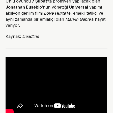
Ünlü oyuncu
7 Şubat
’ta prömiyeri yapılacak olan
Jonathan Eusebio
’nun yönettiği
Universal
yapımı
aksiyon gerilim filmi
Love Hurts’
te, emekli tetikçi ve
aynı zamanda bir emlakçı olan
Marvin Gable
’a hayat
veriyor.
Kaynak:
Deadline