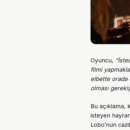
Oyuncu,
“İste
filmi yapmakla
elbette orada
olması gereki
Bu açıklama, k
isteyen hayra
Lobo’nun cazib