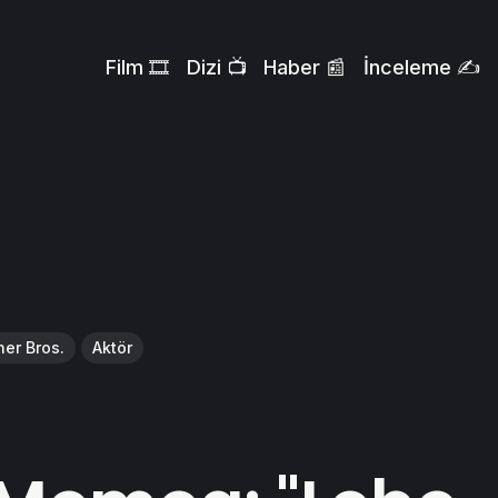
Film 🎞️
Dizi 📺
Haber 📰
İnceleme ✍️
er Bros.
Aktör