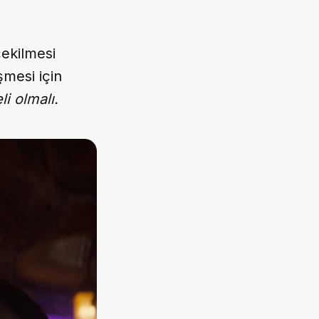
çekilmesi
mesi için
i olmalı.