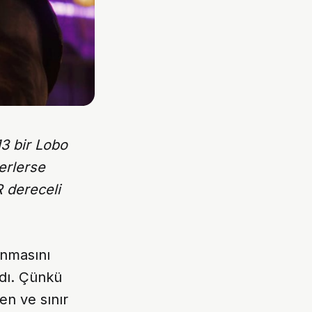
3 bir Lobo
erlerse
 dereceli
ınmasını
ndı. Çünkü
en ve sınır