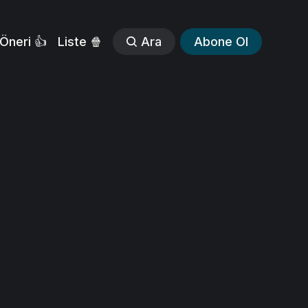
Öneri 👍
Liste 🍿
Ara
Abone Ol