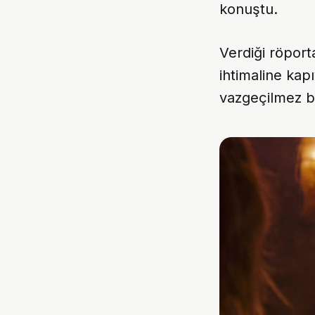
konuştu.
Verdiği röpor
ihtimaline ka
vazgeçilmez bi