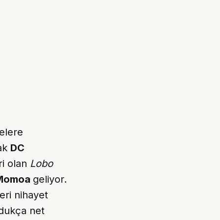
elere
cak
DC
ri olan
Lobo
 Momoa
geliyor.
eri nihayet
ldukça net