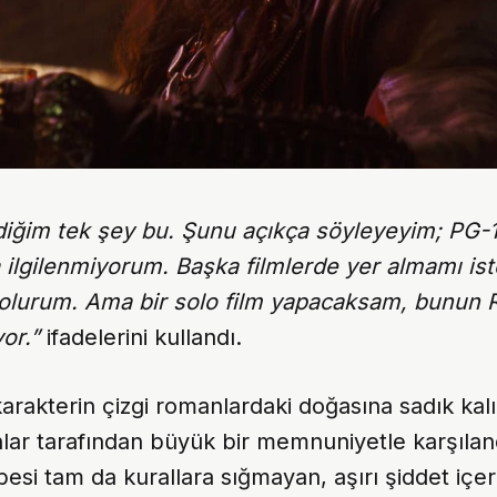
diğim tek şey bu. Şunu açıkça söyleyeyim; PG-1
 ilgilenmiyorum. Başka filmlerde yer almamı ist
 olurum. Ama bir solo film yapacaksam, bunun R
yor.”
ifadelerini kullandı.
arakterin çizgi romanlardaki doğasına sadık kal
nlar tarafından büyük bir memnuniyetle karşıla
esi tam da kurallara sığmayan, aşırı şiddet içer