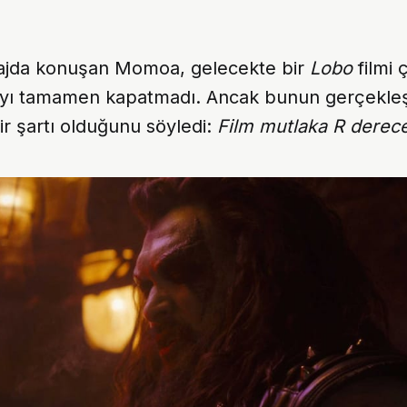
tajda konuşan Momoa, gelecekte bir
Lobo
filmi 
pıyı tamamen kapatmadı. Ancak bunun gerçekleş
r şartı olduğunu söyledi:
Film mutlaka R derecel