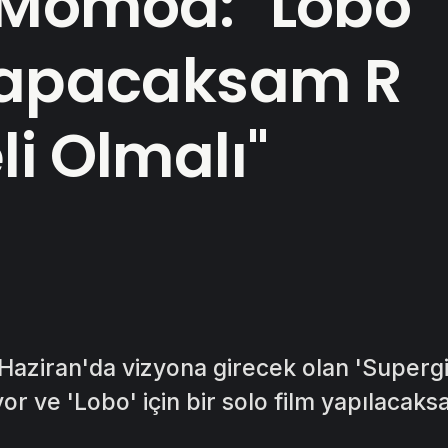
Momoa: "Lobo
Yapacaksam R
li Olmalı"
ziran'da vizyona girecek olan 'Supergir
or ve 'Lobo' için bir solo film yapılacaksa