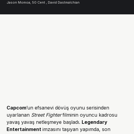
Jason Momoa, 50 Cent , David Dastmalchian
Capcom
’un efsanevi dövüş oyunu serisinden
uyarlanan
Street Fighter
filminin oyuncu kadrosu
yavaş yavaş netleşmeye başladı.
Legendary
Entertainment
imzasını taşıyan yapımda, son