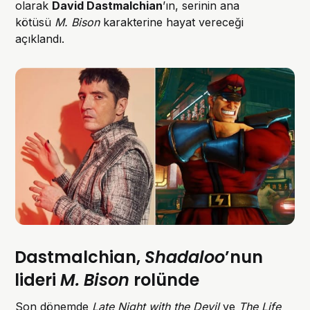
olarak
David Dastmalchian
’ın, serinin ana
kötüsü
M. Bison
karakterine hayat vereceği
açıklandı.
Dastmalchian,
Shadaloo
’nun
lideri
M. Bison
rolünde
Son dönemde
Late Night with the Devil
ve
The Life