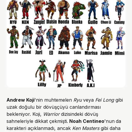
Andrew Koji
'nin muhtemelen
Ryu
veya
Fei Long
gibi
uzak doğulu bir dövüşçüyü canlandırması
bekleniyor. Koji,
Warrior
dizisindeki dövüş
sahneleriyle dikkat çekmişti.
Noah Centineo
'nun
da
karakteri açıklanmadı, ancak
Ken Masters
gibi daha