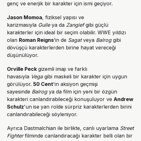
genç ve enerjik bir karakter için ismi geçiyor.
Jason Momoa
, fiziksel yapısı ve
karizmasıyla
Guile
ya da
Zangief
gibi güçlü
karakterler için ideal bir seçim olabilir.
WWE yıldızı
olan
Roman Reigns
’in de
Sagat
veya
Balrog
gibi
dövüşçü karakterlerden birine hayat vereceği
düşünülüyor.
Orville Peck
gizemli imajı ve farklı
havasıyla
Vega
gibi maskeli bir karakter için uygun
görülüyor.
50 Cent
'in aksiyon geçmişi
sayesinde
Balrog
ya da film için yeni bir özgün
karakteri canlandırabileceği konuşuluyor ve
Andrew
Schulz
'un
ise
yan rolde sürpriz karakterlerden birini
canlandırabileceği söyleniyor.
Ayrıca Dastmalchian ile birlikte, canlı uyarlama
Street
Fighter
filminde canlandıracağı karakter belli olan bir