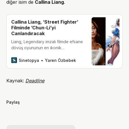
diğer isim de
Callina Liang
.
Callina Liang, ‘Street Fighter’
Filminde ’Chun-Li’yi
Canlandıracak
Liang, Legendary imzalı filmde efsane
dövüş oyununun en ikonik
karakterlerinden birine hayat
verecek.
Sinetopya
Yaren Özbebek
Kaynak:
Deadline
Paylaş