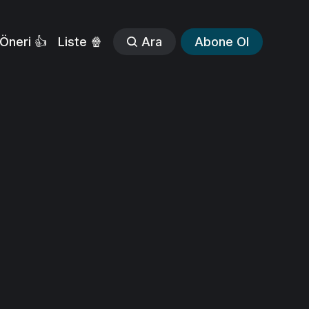
Öneri 👍
Liste 🍿
Ara
Abone Ol