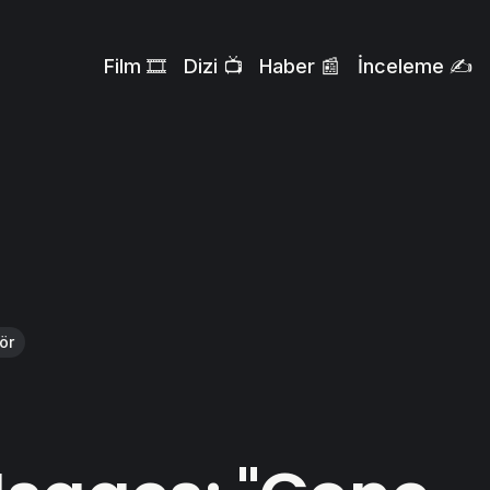
Film 🎞️
Dizi 📺
Haber 📰
İnceleme ✍️
ör