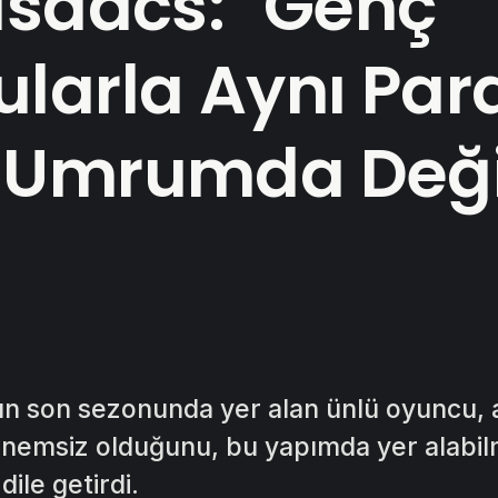
Isaacs: "Genç
larla Aynı Par
 Umrumda Deği
un son sezonunda yer alan ünlü oyuncu, 
önemsiz olduğunu, bu yapımda yer alabil
dile getirdi.