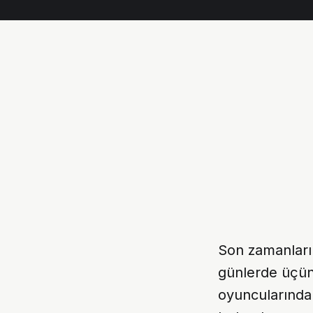
Son zamanları
günlerde üçünc
oyuncularınd