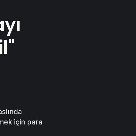
ayı
l"
aslında
mek için para