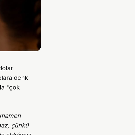
dolar
olara denk
sla "çok
tamamen
maz, çünkü