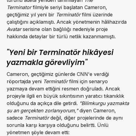
türünü adeta yeniden tanımlayan
The
Terminator
filmiyle seriyi başlatan Cameron,
geçtiğimiz yıl yeni bir
Terminatör
filmi üzerinde
çalıştığını açıklamıştı. Ancak yönetmenin hâlihazırda
Avatar
serisine olan bağlılığı nedeniyle proje
hakkında detaylar bir türlü netlik kazanmamıştı.
"Yeni bir Terminatör hikâyesi
yazmakla görevliyim"
Cameron, geçtiğimiz günlerde CNN'e verdiği
röportajda yeni
Terminatör
filmi için senaryo
yazmaya devam ettiğini resmen doğruladı. Ancak
projeyle ilgili en büyük sıkıntısının yaratıcı tıkanıklık
olduğunu da açıkça dile getirdi.
"Bilimkurgu yazmakta
şu an gerçekten zorlanıyorum,"
diyen Cameron,
sadece
Terminatör
değil, diğer projelerinde de aynı
sorunla karşı karşıya olduğunu belirtti. Ünlü
yönetmen şöyle devam etti: