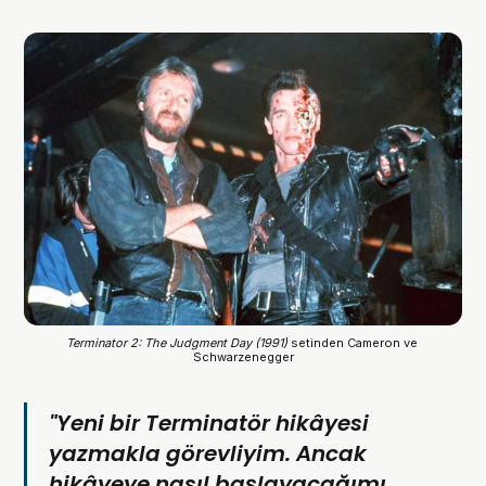
Terminator 2: The Judgment Day (1991)
 setinden Cameron ve 
Schwarzenegger
"Yeni bir Terminatör hikâyesi
yazmakla görevliyim. Ancak
hikâyeye nasıl başlayacağımı