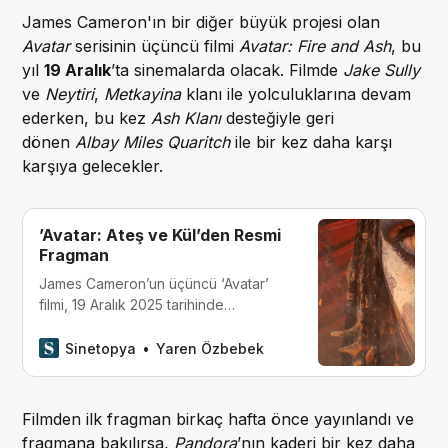
James Cameron'ın bir diğer büyük projesi olan
Avatar
serisinin üçüncü filmi
Avatar: Fire and Ash
, bu
yıl
19 Aralık
’ta sinemalarda olacak. Filmde
Jake Sully
ve
Neytiri
,
Metkayina
klanı ile yolculuklarına devam
ederken, bu kez
Ash Klanı
desteğiyle geri
dönen
Albay Miles Quaritch
ile bir kez daha karşı
karşıya gelecekler.
’Avatar: Ateş ve Kül’den Resmi
Fragman
James Cameron’un üçüncü ‘Avatar’
filmi, 19 Aralık 2025 tarihinde
sinemalarda olacak.
Sinetopya
Yaren Özbebek
Filmden ilk fragman birkaç hafta önce yayınlandı ve
fragmana bakılırsa,
Pandora
’nın kaderi bir kez daha