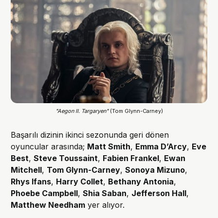
"Aegon II. Targaryen"
 (Tom Glynn-Carney)
Başarılı dizinin ikinci sezonunda geri dönen
oyuncular arasında;
Matt Smith
,
Emma D’Arcy
,
Eve
Best
,
Steve Toussaint
,
Fabien Frankel
,
Ewan
Mitchell
,
Tom Glynn-Carney
,
Sonoya Mizuno
,
Rhys Ifans
,
Harry Collet
,
Bethany Antonia
,
Phoebe Campbell
,
Shia Saban
,
Jefferson Hall
,
Matthew Needham
yer alıyor.