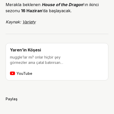
Merakla beklenen
House of the Dragon
'ın ikinci
sezonu
16 Haziran
’da başlayacak.
Kaynak:
Variety
Yaren’in Köşesi
muggle’lar mı? onlar hiçbir şey
görmezler ama çatal batırırsan
hissederler. merhaba, ben Yaren.
çocukluğumdan beri tutkunu olduğum
YouTube
fantastik dünyalara, filmlere, kitaplara,
dizilere ve çizgi romanlara dair
videolar yapıyorum. ben bu videoları
yaparken çok eğleniyorum, eğer siz
Paylaş
de bana eşlik etmek isterseniz,
kanalımı takip edebilirsiniz :)