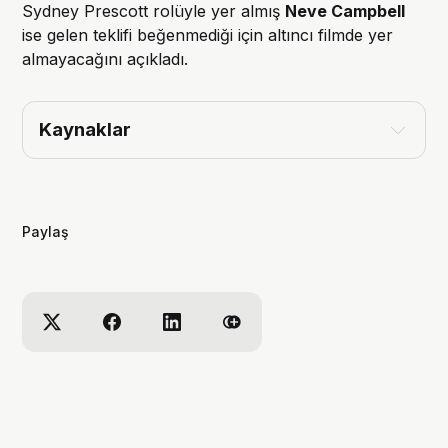
Sydney Prescott rolüyle yer almış
Neve Campbell
ise gelen teklifi beğenmediği için altıncı filmde yer
almayacağını açıkladı.
Kaynaklar
Variety – ‘Scream 6’ First Trailer: Ghostface
Returns to Terrorize New York City
Paylaş