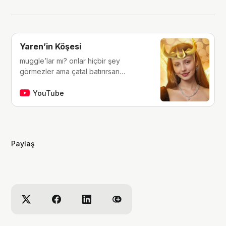
Yaren’in Köşesi
muggle’lar mı? onlar hiçbir şey
görmezler ama çatal batırırsan
hissederler. merhaba, ben Yaren.
çocukluğumdan beri tutkunu olduğum
YouTube
fantastik dünyalara, filmlere, kitaplara,
dizilere ve çizgi romanlara dair
videolar yapıyorum. ben bu videoları
yaparken çok eğleniyorum, eğer siz
Paylaş
de bana eşlik etmek isterseniz,
kanalımı takip edebilirsiniz :)