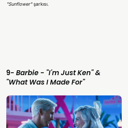
"Sunflower"
şarkısı.
9-
Barbie - "I'm Just Ken" &
"What Was I Made For"