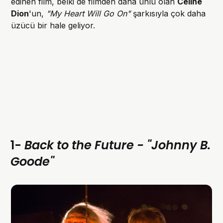
edinen film, belki de filmden daha ünlü olan
Celine
Dion
'un,
"My Heart Will Go On"
şarkısıyla çok daha
üzücü bir hale geliyor.
1-
Back to the Future - "Johnny B.
Goode"