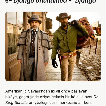
6-
Django Unchained - "Django"
Amerikan İç Savaşı'ndan iki yıl önce başlayan
hikâye, geçmişinde eziyet çekmiş bir köle ile avcı
Dr.
King Schultz
'un yüzleşmesini merkezine alırken,