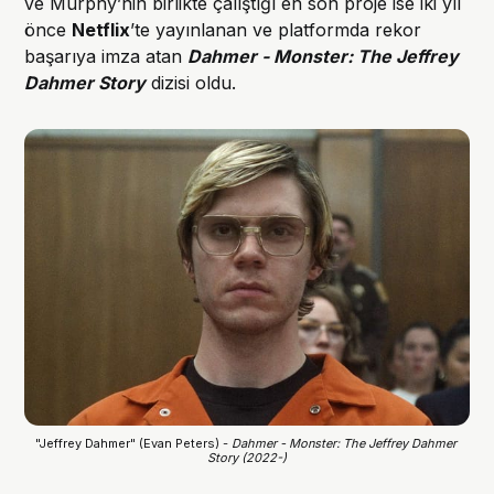
ve Murphy’nin birlikte çalıştığı en son proje ise iki yıl
önce
Netflix
’te yayınlanan ve platformda rekor
başarıya imza atan
Dahmer - Monster: The Jeffrey
Dahmer Story
dizisi oldu.
"Jeffrey Dahmer" (Evan Peters) - 
Dahmer - Monster: The Jeffrey Dahmer 
Story (2022-)