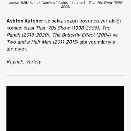
"Jackie"
 (Mila Kunis),
 "Michael"
 (Ashton Kutcher) - 
That '70s Show (1998-
2006)
Ashton Kutcher
ise sekiz sezon boyunca yer aldığı
komedi dizisi
That '70s Show (1998-2006)
,
The
Ranch (2016-2020)
,
The Butterfly Effect (2004)
ve
Two and a Half Men (2011-2015)
gibi yapımlarıyla
tanınıyor.
Kaynak:
Variety