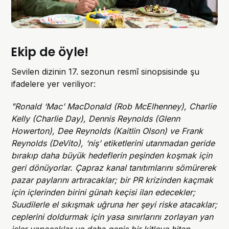
Ekip de öyle!
Sevilen dizinin 17. sezonun resmî sinopsisinde şu
ifadelere yer veriliyor:
"Ronald ‘Mac’ MacDonald (Rob McElhenney), Charlie
Kelly (Charlie Day), Dennis Reynolds (Glenn
Howerton), Dee Reynolds (Kaitlin Olson) ve Frank
Reynolds (DeVito), ‘niş’ etiketlerini utanmadan geride
bırakıp daha büyük hedeflerin peşinden koşmak için
geri dönüyorlar. Çapraz kanal tanıtımlarını sömürerek
pazar paylarını artıracaklar; bir PR krizinden kaçmak
için içlerinden birini günah keçisi ilan edecekler;
Suudilerle el sıkışmak uğruna her şeyi riske atacaklar;
ceplerini doldurmak için yasa sınırlarını zorlayan yan