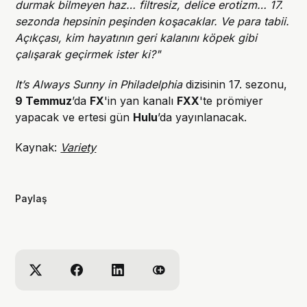
durmak bilmeyen haz… filtresiz, delice erotizm… 17.
sezonda hepsinin peşinden koşacaklar. Ve para tabii.
Açıkçası, kim hayatının geri kalanını köpek gibi
çalışarak geçirmek ister ki?"
It’s Always Sunny in Philadelphia
dizisinin 17. sezonu,
9 Temmuz
’da
FX
'in yan kanalı
FXX
'te prömiyer
yapacak ve ertesi gün
Hulu
’da yayınlanacak.
Kaynak:
Variety
Paylaş