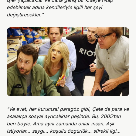
işler yapacaklar ve daha geniş bir kitleye hitap
edebilmek adına kendileriyle ilgili her şeyi
değiştirecekler."
"Ve evet, her kurumsal paragöz gibi, Çete de para ve
asalakça sosyal ayrıcalıklar peşinde. Bu, 2005’ten
beri böyle. Ama aynı zamanda onlar insan. Aşk
istiyorlar… saygı… koşullu özgürlük… sürekli ilgi…