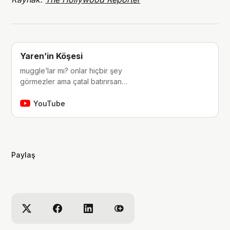
Yaren’in Köşesi
muggle’lar mı? onlar hiçbir şey
görmezler ama çatal batırırsan
hissederler. merhaba, ben Yaren.
çocukluğumdan beri tutkunu olduğum
YouTube
fantastik dünyalara, filmlere, kitaplara,
dizilere ve çizgi romanlara dair
videolar yapıyorum. ben bu videoları
yaparken çok eğleniyorum, eğer siz
Paylaş
de bana eşlik etmek isterseniz,
kanalımı takip edebilirsiniz :)