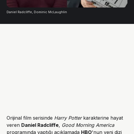
Daniel Radcliffe, Dominic McLaughlin
Orijinal film serisinde
Harry Potter
karakterine hayat
veren
Daniel Radcliffe
,
Good Morning America
programında yaptığı açıklamada
HBO
'nun yeni dizi