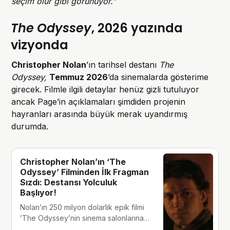
seçim olur gibi görünüyor.”
The Odyssey
, 2026 yazında
vizyonda
Christopher Nolan
’ın tarihsel destanı
The
Odyssey,
Temmuz 2026
’da sinemalarda gösterime
girecek. Filmle ilgili detaylar henüz gizli tutuluyor
ancak Page’in açıklamaları şimdiden projenin
hayranları arasında büyük merak uyandırmış
durumda.
Christopher Nolan’ın ‘The
Odyssey’ Filminden İlk Fragman
Sızdı: Destansı Yolculuk
Başlıyor!
Nolan’ın 250 milyon dolarlık epik filmi
’The Odyssey’nin sinema salonlarına
özel ilk fragmanı internete sızarken,