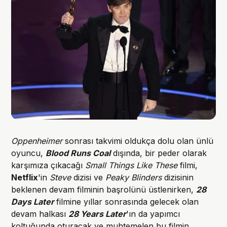
Oppenheimer
sonrası takvimi oldukça dolu olan ünlü
oyuncu,
Blood Runs Coal
dışında, bir peder olarak
karşımıza çıkacağı
Small Things Like These
filmi,
Netflix
'in
Steve
dizisi ve
Peaky Blinders
dizisinin
beklenen devam filminin başrolünü üstlenirken,
28
Days Later
filmine yıllar sonrasında gelecek olan
devam halkası
28 Years Later
'ın da yapımcı
koltuğunda oturacak ve muhtemelen bu filmin