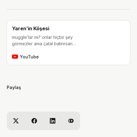
Yaren’in Köşesi
muggle’lar mı? onlar hiçbir şey
görmezler ama çatal batırırsan
hissederler. merhaba, ben Yaren.
çocukluğumdan beri tutkunu olduğum
YouTube
fantastik dünyalara, filmlere, kitaplara,
dizilere ve çizgi romanlara dair
videolar yapıyorum. ben bu videoları
yaparken çok eğleniyorum, eğer siz
Paylaş
de bana eşlik etmek isterseniz,
kanalımı takip edebilirsiniz :)