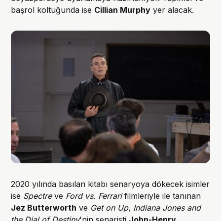
başrol koltuğunda ise
Cillian Murphy
yer alacak.
2020 yılında basılan kitabı senaryoya dökecek isimler
ise
Spectre
ve
Ford vs. Ferrari
filmleriyle ile tanınan
Jez Butterworth
ve
Get on Up
,
Indiana Jones and
the Dial of Destiny
'nin senaristi
John-Henry