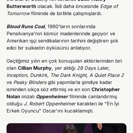
Butterworth
olacak. İkili daha öncesinde
Edge of
Tomorrow
filminde de birlikte çalışmışlardı.
Blood Runs Coal
, 1960'ların sonlarında
Pensilvanya'nın kömür madenlerinde geçiyor ve
Amerikan işçi sendikalarının tarihini değiştiren şok
edici bir suikastın öyküsünü anlatıyor.
Geçtiğimiz yılın en çok konuşulan aktörlerinden biri
olan
Cillian Murphy
, yer aldığı
28 Days Later
,
Inception
,
Dunkirk
,
The Dark Knight
,
A Quiet Place 2
ve
Peaky Blinders
gibi yapımlarla şimdiye kadar
isminden sıkça söz ettirmiş ve en son
Christopher
Nolan
imzalı
Oppenheimer
filminde canlandırmış
olduğu
J. Robert Oppenheimer
karakteri ile "En İyi
Erkek Oyuncu" Oscar'ını kucaklamıştı.