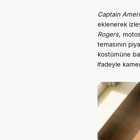
Captain Amer
eklenerek izle
Rogers
, motos
temasının piy
kostümüne bak
ifadeyle kame