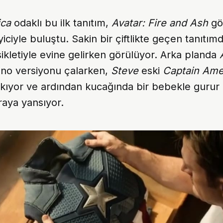
ica
odaklı bu ilk tanıtım,
Avatar: Fire and Ash
gö
yiciyle buluştu. Sakin bir çiftlikte geçen tanıtım
ikletiyle evine gelirken görülüyor. Arka planda
ano versiyonu çalarken,
Steve
eski
Captain Ame
ıyor ve ardından kucağında bir bebekle gurur 
raya yansıyor.