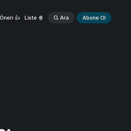
Öneri 👍
Liste 🍿
Ara
Abone Ol