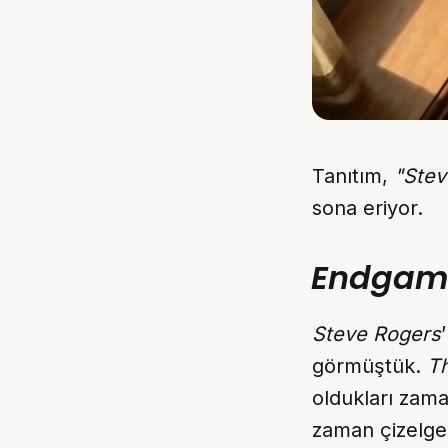
Tanıtım,
"Stev
sona eriyor.
Endgam
Steve Rogers
görmüştük.
Th
oldukları zam
zaman çizelge