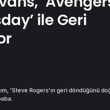
Evans, ‘Avenger
ay’ ile Geri
or
ıtım, 'Steve Rogers'ın geri döndüğünü do
 baba.