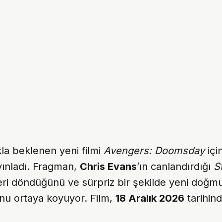
la beklenen yeni filmi
Avengers: Doomsday
içi
yınladı. Fragman,
Chris Evans
’ın canlandırdığı
S
eri döndüğünü ve sürpriz bir şekilde yeni doğm
nu ortaya koyuyor. Film,
18 Aralık 2026
tarihin