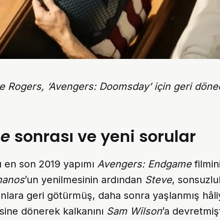
e Rogers, ‘Avengers: Doomsday’ için geri döne
e
sonrası ve yeni sorular
’ı en son 2019 yapımı
Avengers: Endgame
filmin
anos
’un yenilmesinin ardından
Steve
, sonsuzluk
anlara geri götürmüş, daha sonra yaşlanmış hâl
sine dönerek kalkanını
Sam Wilson
’a devretmiş