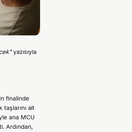
cek"
yazısıyla
in finalinde
 taşlarını ait
iyle ana MCU
ti. Ardından,