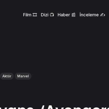
Film 🎞️
Dizi 📺
Haber 📰
İnceleme ✍️
Aktör
Marvel