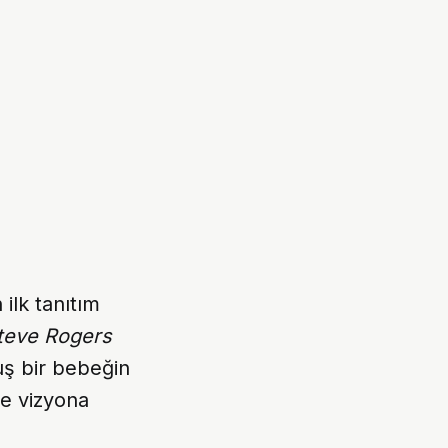
n ilk tanıtım
teve Rogers
uş bir bebeğin
de vizyona