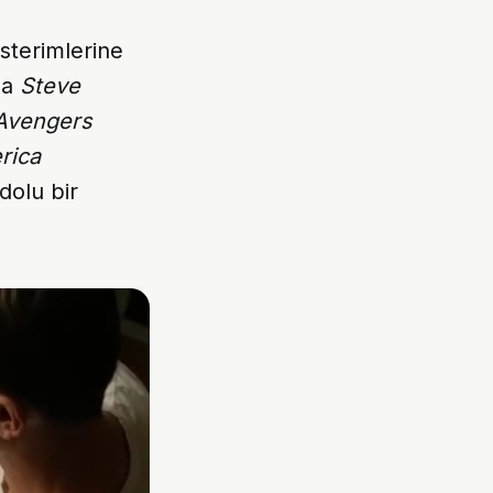
sterimlerine
da
Steve
Avengers
rica
dolu bir