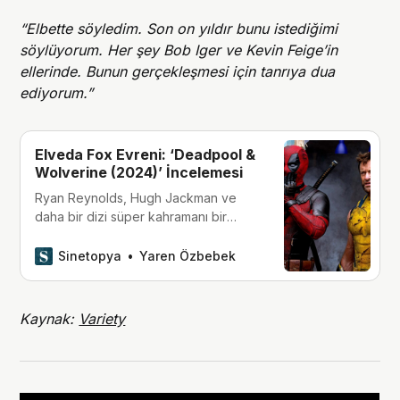
“Elbette söyledim. Son on yıldır bunu istediğimi
söylüyorum. Her şey Bob Iger ve Kevin Feige’in
ellerinde. Bunun gerçekleşmesi için tanrıya dua
ediyorum.”
Elveda Fox Evreni: ‘Deadpool &
Wolverine (2024)’ İncelemesi
Ryan Reynolds, Hugh Jackman ve
daha bir dizi süper kahramanı bir
araya getiren, 2024’ün en çok
beklenen filmlerinden biri olan
Sinetopya
Yaren Özbebek
‘Deadpool & Wolverine’, görevini
başarıyla tamamlıyor ve girdiği zorlu
yolculuktan alnının akıyla çıkıyor.
Kaynak:
Variety