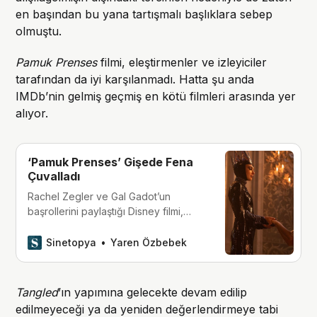
en başından bu yana tartışmalı başlıklara sebep
olmuştu.
Pamuk Prenses
filmi, eleştirmenler ve izleyiciler
tarafından da iyi karşılanmadı. Hatta şu anda
IMDb’nin gelmiş geçmiş en kötü filmleri arasında yer
alıyor.
‘Pamuk Prenses’ Gişede Fena
Çuvalladı
Rachel Zegler ve Gal Gadot’un
başrollerini paylaştığı Disney filmi,
IMDb’den 2.0 puan alarak tarihin en
kötü filmlerinden biri olmaya aday
Sinetopya
Yaren Özbebek
oldu.
Tangled
’ın yapımına gelecekte devam edilip
edilmeyeceği ya da yeniden değerlendirmeye tabi