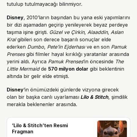
tutulup tutulmayacağı bilinmiyor.
Disney
, 2010’ların başından bu yana eski yapımlarını
bir dizi aşamadan geçirip yenileyerek beyaz perdeye
taşıma işine girişti.
Güzel ve Çirkin
,
Alaaddin
,
Aslan
Kral
gibileri son derece başarılı sonuçlar elde
ederken
Dumbo
,
Pete’in Ejderhası
ve en son
Pamuk
Prenses
gibi filmler hayal kırıklığı yaratanlar arasında
yerini aldı. Ayrıca
Pamuk Prenses
’in öncesinde
The
Little Mermaid
de
570 milyon dolar
gibi beklentinin
altında bir gelir elde etmişti.
Disney
’in önümüzdeki günlerde vizyona girecek
olan bir başka canlı uyarlaması
Lilo & Stitch
, şimdilik
merakla beklenenler arasında.
’Lilo & Stitch’ten Resmi
Fragman