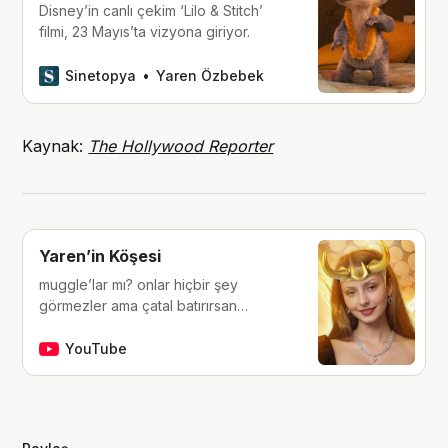
Disney’in canlı çekim ‘Lilo & Stitch’
filmi, 23 Mayıs’ta vizyona giriyor.
Sinetopya
Yaren Özbebek
Kaynak:
The Hollywood Reporter
Yaren’in Köşesi
muggle’lar mı? onlar hiçbir şey
görmezler ama çatal batırırsan
hissederler. merhaba, ben Yaren.
çocukluğumdan beri tutkunu olduğum
YouTube
fantastik dünyalara, filmlere, kitaplara,
dizilere ve çizgi romanlara dair
videolar yapıyorum. ben bu videoları
yaparken çok eğleniyorum, eğer siz