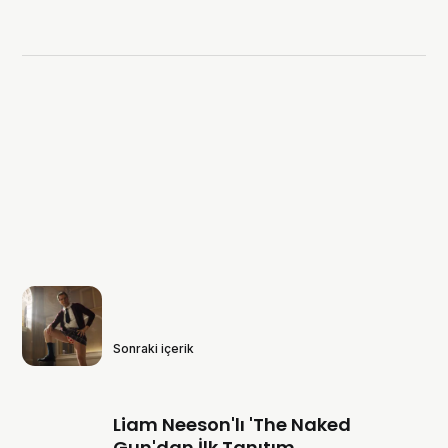
Sonraki içerik
Liam Neeson'lı 'The Naked
Gun'dan İlk Tanıtım