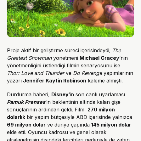
Proje aktif bir geliştirme süreci içerisindeydi;
The
Greatest Showman
yönetmeni
Michael Gracey
’nin
yönetmenliğini üstlendiği filmin senaryosunu ise
Thor: Love and Thunder
ve
Do Revenge
yapımlarının
yazarı
Jennifer Kaytin Robinson
kaleme almıştı.
Durdurma haberi,
Disney
’in son canlı uyarlaması
Pamuk Prenses
’in beklentinin altında kalan gişe
sonuçlarının ardından geldi. Film,
270 milyon
dolarlık
bir yapım bütçesiyle ABD içerisinde yalnızca
69 milyon dolar
ve dünya çapında
145 milyon dolar
elde etti. Oyuncu kadrosu ve genel olarak
alışılagelmişin dışındaki tercihleri nedeniyle de zaten