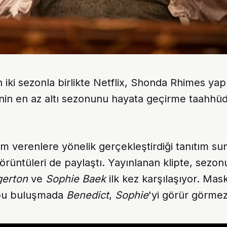
 iki sezonla birlikte Netflix, Shonda Rhimes yap
zinin en az altı sezonunu hayata geçirme taahh
lam verenlere yönelik gerçekleştirdiği tanıtım s
örüntüleri de paylaştı. Yayınlanan klipte, sezon
gerton
ve
Sophie Baek
ilk kez karşılaşıyor. Mas
bu buluşmada
Benedict
,
Sophie
'yi görür görmez