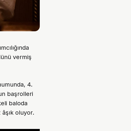
ımcılığında
üdünü vermiş
unumunda, 4.
un başrolleri
keli baloda
 âşık oluyor.