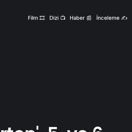
Film 🎞️
Dizi 📺
Haber 📰
İnceleme ✍️