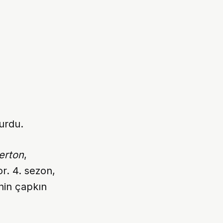
yurdu.
erton
,
or. 4. sezon,
enin çapkın