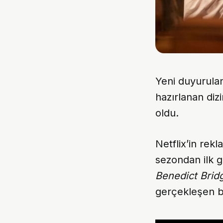
Yeni duyurulan
hazırlanan di
oldu.
Netflix’in rek
sezondan ilk g
Benedict Brid
gerçekleşen 