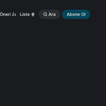
Öneri 👍
Liste 🍿
Ara
Abone Ol