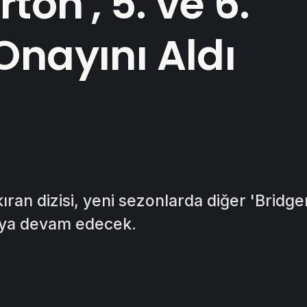
rton', 5. ve 6.
Onayını Aldı
 kıran dizisi, yeni sezonlarda diğer 'Bridge
aya devam edecek.