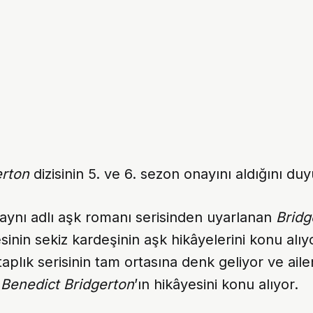
erton
dizisinin 5. ve 6. sezon onayını aldığını du
n aynı adlı aşk romanı serisinden uyarlanan
Bridg
sinin sekiz kardeşinin aşk hikâyelerini konu alıy
itaplık serisinin tam ortasına denk geliyor ve ail
u
Benedict Bridgerton
’ın hikâyesini konu alıyor.