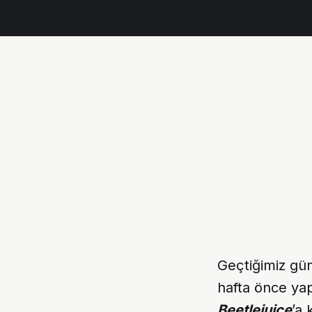
Geçtiğimiz gü
hafta önce yap
Beetlejuice
’a 