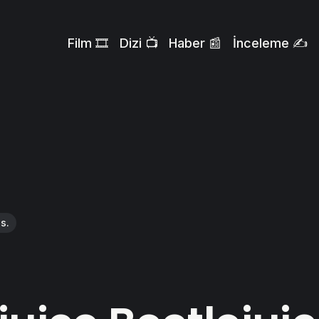
Film 🎞️
Dizi 📺
Haber 📰
İnceleme ✍️
s.