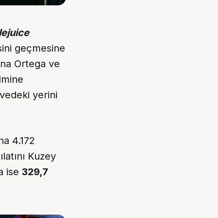
lejuice
isini geçmesine
nna Ortega ve
ilmine
vedeki yerini
na 4.172
latını Kuzey
a ise
329,7