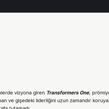
nlerde vizyona giren
Transformers One
, prömiy
an ve gişedeki liderliğini uzun zamandır koruy
kafa tutamadı.