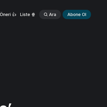
Öneri 👍
Liste 🍿
Ara
Abone Ol