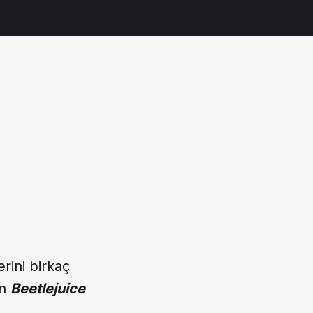
erini birkaç
an
Beetlejuice