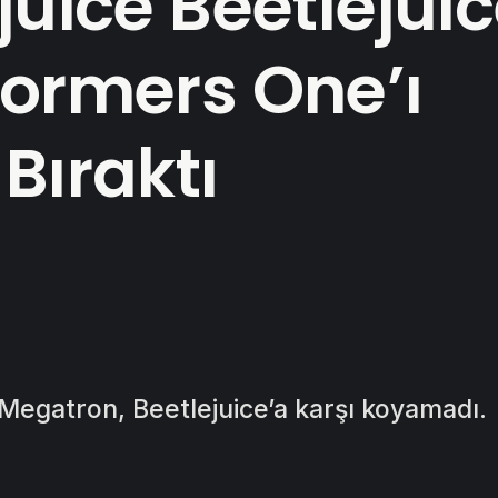
juice Beetlejuic
formers One’ı
Bıraktı
Megatron, Beetlejuice’a karşı koyamadı.