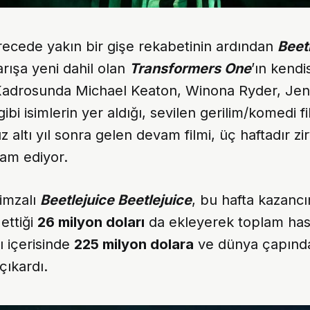
recede yakın bir gişe rekabetinin ardından
Beet
arışa yeni dahil olan
Transformers One
’ın kend
 Kadrosunda Michael Keaton, Winona Ryder, Je
bi isimlerin yer aldığı, sevilen gerilim/komedi f
 altı yıl sonra gelen devam filmi, üç haftadır zir
am ediyor.
imzalı
Beetlejuice Beetlejuice
, bu hafta kazancı
ettiği
26 milyon doları
da ekleyerek toplam hası
ı içerisinde
225 milyon dolara
ve dünya çapınd
çıkardı.