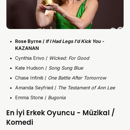
Rose Byrne /
If I Had Legs I'd Kick You -
KAZANAN
Cynthia Erivo /
Wicked: For Good
Kate Hudson /
Song Sung Blue
Chase Infiniti /
One Battle After Tomorrow
Amanda Seyfried /
The Testament of Ann Lee
Emma Stone /
Bugonia
En İyi Erkek Oyuncu - Müzikal /
Komedi