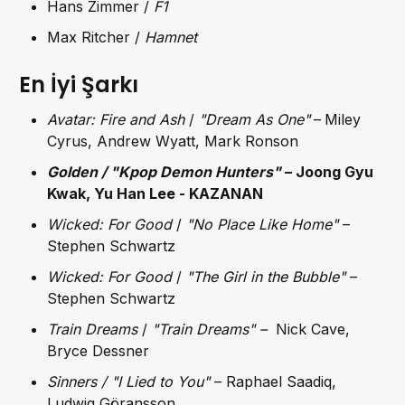
Hans Zimmer /
F1
Max Ritcher /
Hamnet
E
n İyi Şarkı
Avatar: Fire and Ash
/
"Dream As One"
–
Miley
Cyrus, Andrew Wyatt, Mark Ronson
Golden / "Kpop Demon Hunters"
– Joong Gyu
Kwak, Yu Han Lee
- KAZANAN
Wicked: For Good
/
"No Place Like Home"
–
Stephen Schwartz
Wicked: For Good
/
"The Girl in the Bubble"
–
Stephen Schwartz
Train Dreams
/
"Train Dreams" –
Nick Cave,
Bryce Dessner
Sinners / "I Lied to You"
– Raphael Saadiq,
Ludwig Göransson