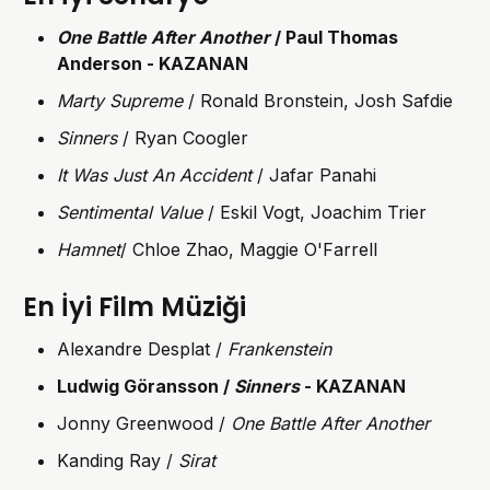
One Battle After Another
/ Paul Thomas
Anderson - KAZANAN
Marty Supreme
/ Ronald Bronstein, Josh Safdie
Sinners
/ Ryan Coogler
It Was Just An Accident
/ Jafar Panahi
Sentimental Value
/ Eskil Vogt, Joachim Trier
Hamnet
/ Chloe Zhao, Maggie O'Farrell
E
n İyi Film Müziği
Alexandre Desplat /
Frankenstein
Ludwig Göransson /
Sinners
- KAZANAN
Jonny Greenwood /
One Battle After Another
Kanding Ray /
Sirat