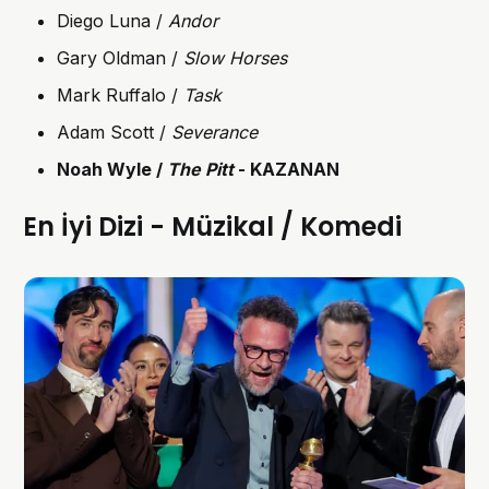
Diego Luna /
Andor
Gary Oldman /
Slow Horses
Mark Ruffalo /
Task
Adam Scott /
Severance
Noah Wyle /
The Pitt
- KAZANAN
En İyi Dizi - Müzikal / Komedi