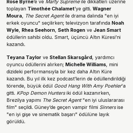
Rose Byrne
’e ve
Marty Supreme
ile dikkatleri üzerine
toplayan
Timothée Chalamet
’ye gitti.
Wagner
Moura
,
The Secret Agent
ile drama dalında "en iyi
erkek oyuncu" seçilirken; televizyon tarafında
Noah
Wyle
,
Rhea Seehorn
,
Seth Rogen
ve
Jean Smart
ödüllerin sahibi oldu. Smart, üçüncü Altın Küresi’ni
kazandı.
Teyana Taylor
ve
Stellan Skarsgård
, yardımcı
oyuncu ödüllerini alırken;
Michelle Williams
, mini
dizideki performansıyla bir kez daha Altın Küre
kazandı. Bu yıl ilk kez podcast’lerin de ödüllendirildiği
törende, büyük ödül
Good Hang With Amy Poehler
'a
gitti.
KPop Demon Hunters
iki ödül kazanırken,
Brezilya yapımı
The Secret Agent
"en iyi uluslararası
film" seçildi. Güney’de geçen vampir filmi
Sinners
ise
"en iyi gişe ve sinematik başarı" ödülüne layık
görüldü.