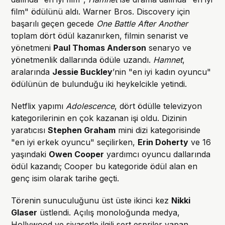
film" ödülünü aldı. Warner Bros. Discovery için
başarılı geçen gecede
One Battle After Another
toplam dört ödül kazanırken, filmin senarist ve
yönetmeni
Paul Thomas Anderson
senaryo ve
yönetmenlik dallarında ödüle uzandı.
Hamnet
,
aralarında
Jessie Buckley
’nin "en iyi kadın oyuncu"
ödülünün de bulunduğu iki heykelcikle yetindi.
Netflix yapımı
Adolescence
, dört ödülle televizyon
kategorilerinin en çok kazanan işi oldu. Dizinin
yaratıcısı
Stephen Graham
mini dizi kategorisinde
"en iyi erkek oyuncu" seçilirken,
Erin Doherty
ve 16
yaşındaki
Owen Cooper
yardımcı oyuncu dallarında
ödül kazandı; Cooper bu kategoride ödül alan en
genç isim olarak tarihe geçti.
Törenin sunuculuğunu üst üste ikinci kez
Nikki
Glaser
üstlendi. Açılış monoloğunda medya,
Hollywood ve siyasetle ilgili sert espriler yapan