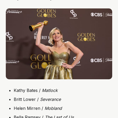
Kathy Bates /
Matlock
Britt Lower /
Severance
Helen Mirren /
Mobland
Bella Ramsey /
The Last of Us