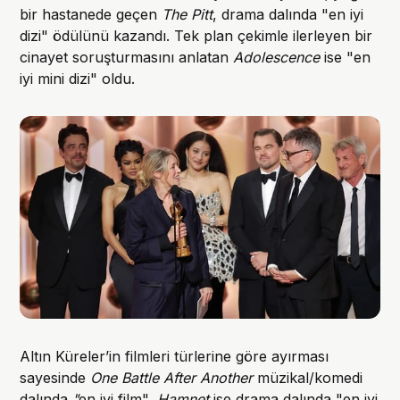
bir hastanede geçen
The Pitt
, drama dalında "en iyi
dizi" ödülünü kazandı. Tek plan çekimle ilerleyen bir
cinayet soruşturmasını anlatan
Adolescence
ise "en
iyi mini dizi" oldu.
Altın Küreler’in filmleri türlerine göre ayırması
sayesinde
One Battle After Another
müzikal/komedi
dalında
"
en iyi film",
Hamnet
ise drama dalında "en iyi