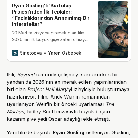
Ryan Gosling’li ’Kurtuluş
Projesi’nden İlk Tepkiler:
“Fazlalıklarından Arındırılmış Bir
Interstellar”
20 Mart’ta vizyona girecek olan film,
2026’nın ilk büyük gişe zaferi olmaya
aday ve şimdiden Oscar yarışının
güçlü taşlarından biri olarak
Sinetopya
Yaren Özbebek
gösteriliyor.
İkili,
Beyond
üzerinde çalışmayı sürdürürken bir
yandan da 2026’nın en merak edilen yapımlarından
biri olan
Project Hail Mary
’yi izleyiciyle buluşturmaya
hazırlanıyor. Film, Andy Weir’in romanından
uyarlanıyor. Weir’in bir önceki uyarlaması
The
Martian
, Ridley Scott imzasıyla büyük başarı
kazanmış ve yedi Oscar adaylığı elde etmişti.
Yeni filmde başrolü
Ryan Gosling
üstleniyor. Gosling,