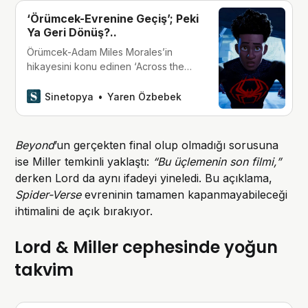
‘Örümcek-Evrenine Geçiş’; Peki
Ya Geri Dönüş?..
Örümcek-Adam Miles Morales’in
hikayesini konu edinen ‘Across the
Spider-Verse’, çoklu-evren kavramını
iliklerinize kadar hissettiriyor ve
Sinetopya
Yaren Özbebek
olayları bu kez çok daha ‘başka bir
boyuta’ taşıyor.
Beyond
’un gerçekten final olup olmadığı sorusuna
ise Miller temkinli yaklaştı:
“Bu üçlemenin son filmi,”
derken Lord da aynı ifadeyi yineledi. Bu açıklama,
Spider-Verse
evreninin tamamen kapanmayabileceği
ihtimalini de açık bırakıyor.
Lord & Miller cephesinde yoğun
takvim