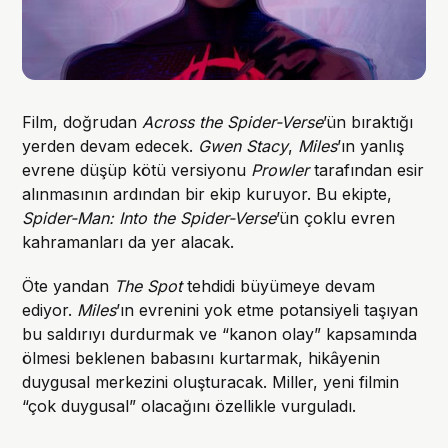
Film, doğrudan
Across the Spider-Verse
’ün bıraktığı
yerden devam edecek.
Gwen Stacy
,
Miles
’ın yanlış
evrene düşüp kötü versiyonu
Prowler
tarafından esir
alınmasının ardından bir ekip kuruyor. Bu ekipte,
Spider-Man: Into the Spider-Verse
’ün çoklu evren
kahramanları da yer alacak.
Öte yandan
The Spot
tehdidi büyümeye devam
ediyor.
Miles
’ın evrenini yok etme potansiyeli taşıyan
bu saldırıyı durdurmak ve “kanon olay” kapsamında
ölmesi beklenen babasını kurtarmak, hikâyenin
duygusal merkezini oluşturacak. Miller, yeni filmin
“çok duygusal” olacağını özellikle vurguladı.